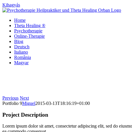
Kihagyás
Home
Theta Healing ®
Psychotherapie
Online-Therapie
Blog
Deutsch
Italiano
România
Magyar
Previous
Next
Portfolio 9
Miguel
2015-03-13T18:16:19+01:00
Project Description
Lorem ipsum dolor sit amet, consectetur adipiscing elit, sed do eiusmo
ea commodo consequat.